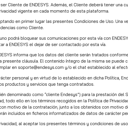
 y ser Cliente de ENDESYS. Además, el Cliente deberá tener una c
Privacidad vigente en cada momento de esta plataforma.
ceptando en primer lugar las presentes Condiciones de Uso. Una v
idencias como Cliente.
rtuno podrá bloquear sus comunicaciones por esta vía con ENDESY
ar a ENDESYS el dejar de ser contactado por esta vía.
DESYS informa que los datos del cliente serán tratados conforme 
 presente cláusula. El contenido íntegro de la misma se puede c
jemplar en soporte@endesys.com y/o el chat establecido al efect
cter personal y en virtud de lo establecido en dicha Política, E
los productos y servicios que tenga contratados.
én denominado como “cliente Endesys”) para la prestación del Se
ad, todo ello en los términos recogidos en la Política de Privacid
con motivo de la contratación, junto a los obtenidos con motivo de
rán incluidos en ficheros informatizados de datos de carácter pe
rivacidad, al aceptar los presentes términos y condiciones de uso 