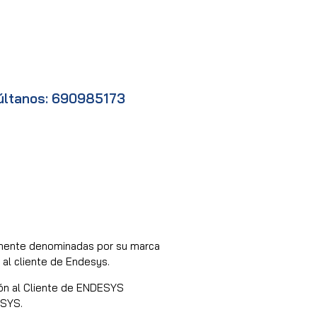
últanos: 690985173
amente denominadas por su marca
al cliente de Endesys.
ión al Cliente de ENDESYS
ESYS.