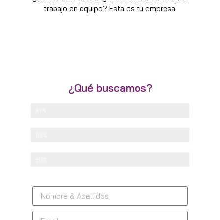
trabajo en equipo? Esta es tu empresa.
¿Qué buscamos?
Programador
81%
Técnico de Sistemas
89%
Comercial
50%