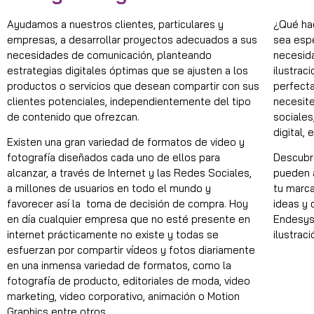
Ayudamos a nuestros clientes, particulares y
¿Qué hac
empresas, a desarrollar proyectos adecuados a sus
sea esp
necesidades de comunicación, planteando
necesida
estrategias digitales óptimas que se ajusten a los
ilustrac
productos o servicios que desean compartir con sus
perfect
clientes potenciales, independientemente del tipo
necesite
de contenido que ofrezcan.
sociales
digital,
Existen una gran variedad de formatos de video y
fotografía diseñados cada uno de ellos para
Descubre
alcanzar, a través de Internet y las Redes Sociales,
pueden a
a millones de usuarios en todo el mundo y
tu marca
favorecer así la toma de decisión de compra. Hoy
ideas y 
en día cualquier empresa que no esté presente en
Endesys,
internet prácticamente no existe y todas se
ilustraci
esfuerzan por compartir vídeos y fotos diariamente
en una inmensa variedad de formatos, como la
fotografía de producto, editoriales de moda, video
marketing, video corporativo, animación o Motion
Graphics entre otros.